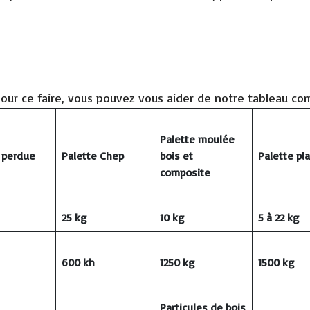
, pour ce faire, vous pouvez vous aider de notre tableau co
Palette moulée
e perdue
Palette Chep
bois et
Palette pl
composite
25 kg
10 kg
5 à 22 kg
600 kh
1250 kg
1500 kg
Particules de bois