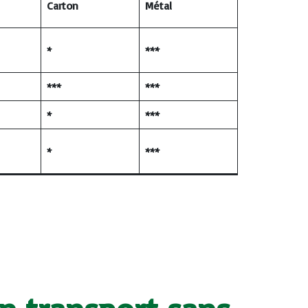
Carton
Métal
*
***
***
***
*
***
*
***