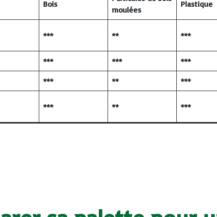
Bois
Plastique
moulées
***
**
***
***
***
***
***
**
***
***
**
***