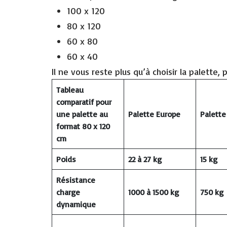
100 x 120
80 x 120
60 x 80
60 x 40
Il ne vous reste plus qu’à choisir la palette
Tableau
comparatif pour
une palette au
Palette Europe
Palett
format 80 x 120
cm
Poids
22 à 27 kg
15 kg
Résistance
charge
1000 à 1500 kg
750 kg
dynamique