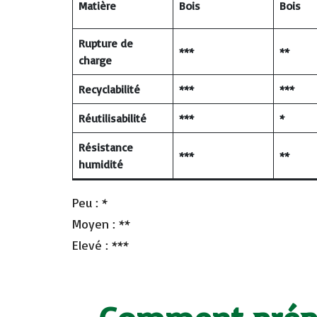
Matière
Bois
Bois
Rupture de
***
**
charge
Recyclabilité
***
***
Réutilisabilité
***
*
Résistance
***
**
humidité
Peu : *
Moyen : **
Elevé : ***