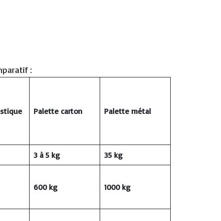
mparatif :
astique
Palette carton
Palette métal
3 à 5 kg
35 kg
600 kg
1000 kg